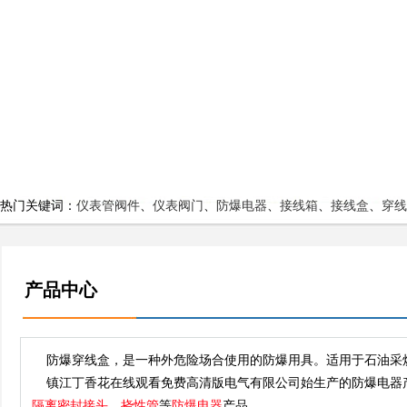
热门关键词：
仪表管阀件
、
仪表阀门
、
防爆电器
、
接线箱
、
接线盒
、
穿线
产品中心
防爆穿线盒，是一种外危险场合使用的防爆用具。适用于石油采炼、储存
镇江丁香花在线观看免费高清版电气有限公司始生产的防爆电器
隔离密封接头
、
挠性管
等
防爆电器
产品。