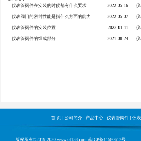
仪表管阀件在安装的时候都有什么要求
2022-05-16
仪
仪表阀门的密封性能是指什么方面的能力
2022-05-07
仪
仪表管阀件的安装位置
2022-01-11
仪
仪表管阀件的组成部分
2021-08-24
仪
首 页
|
公司简介
|
产品中心
|
仪表管阀件
|
仪表
版权所有©2019-2020 www.of158.com
苏ICP备11580617号