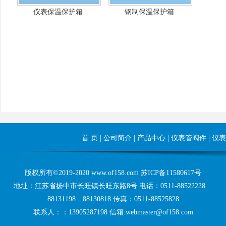
仪表保温保护箱
钢制保温保护箱
首 页
|
公司简介
|
产品中心
|
仪表管阀件
|
仪表
版权所有©2019-2020 www.of158.com
苏ICP备11580617号
地址：江苏省扬中市长旺镇长旺东路8号 电话：0511-88522228
88131198 88130818 传真：0511-88525828
联系人：：13905287198 信箱:webmaster@of158.com