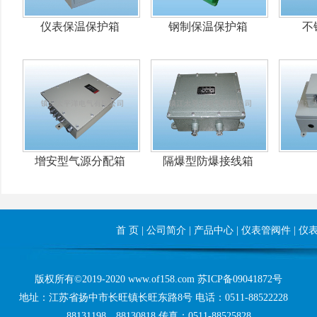
仪表保温保护箱
钢制保温保护箱
不
增安型气源分配箱
隔爆型防爆接线箱
首 页
|
公司简介
|
产品中心
|
仪表管阀件
|
仪
版权所有©2019-2020 www.of158.com
苏ICP备09041872号
地址：江苏省扬中市长旺镇长旺东路8号 电话：0511-88522228
88131198 88130818 传真：0511-88525828