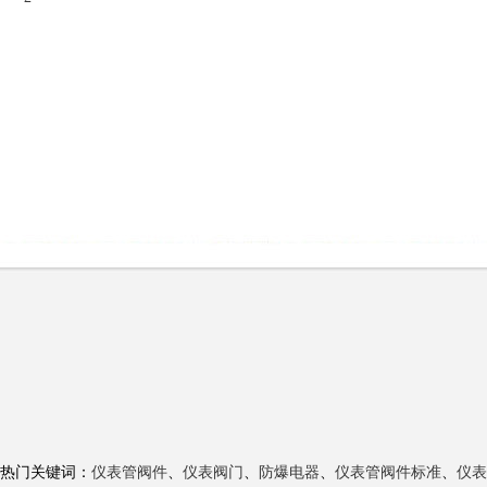
热门关键词：
仪表管阀件
、
仪表阀门
、
防爆电器
、
仪表管阀件标准
、
仪表