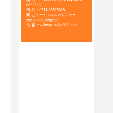
88527228
传 真：0511-88525828
网 址：http://www.of158.com
http://www.yztpy.cn
信 箱：webmaster@of158.com