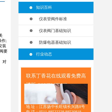
知识百科
仪表管阀件标准
仪表阀门基础知识
美
作;
防爆电器基础知识
安装
阀要
行业动态
。
。对
联系丁香花在线观看免费高
清版 CONTACT US
地 址：江苏扬中长旺镇长兴路8号
电 话：0511-88522228 88520818