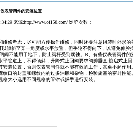
仪表管阀件的安装位置
34:29 来源:http://www.of158.com/ 浏览次数：
和维修考虑，尽可能方便操作维修，同时还要注意组装时外形的
可以倾斜至某一角度或水平放置，但手轮不得向下，以避免仰脸操
杆闸阀不能用于地下，防止阀杆受到腐蚀。B、有些仪表管阀件的
水平管道上，不得倾斜，升降式止回阀要求阀瓣垂直;旋启式止回
其安装位置，否则仪表管阀件就不能有效的工作，甚至不起作用
螺纹口的封盖和螺纹内的过多油脂和杂物，检验旋塞的密封性能
规格大小选用不同规格的管钳或扳手进行安装。