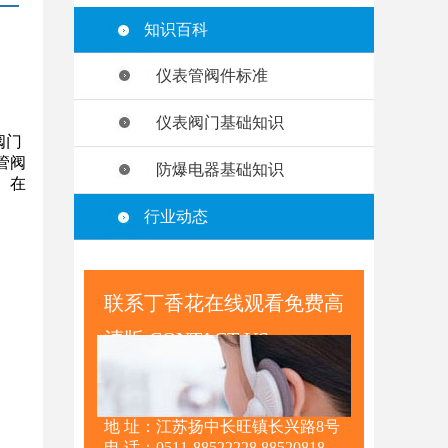
知识百科
仪表管阀件标准
仪表阀门基础知识
阀门
管阀
防爆电器基础知识
。在
行业动态
联系丁香花在线观看免费高
清版 CONTACT US
地 址：江苏扬中长旺镇长兴路8号
电 话：0511-88522228 88520818