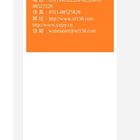
88527228
传 真：0511-88525828
网 址：http://www.of158.com
http://www.yztpy.cn
信 箱：webmaster@of158.com