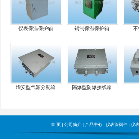
仪表保温保护箱
钢制保温保护箱
不
增安型气源分配箱
隔爆型防爆接线箱
首 页
|
公司简介
|
产品中心
|
仪表管阀件
|
仪