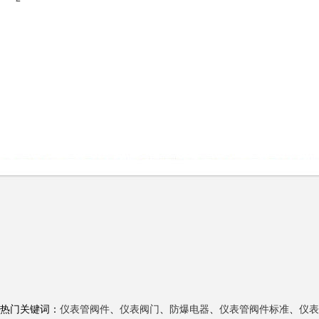
热门关键词：
仪表管阀件
、
仪表阀门
、
防爆电器
、
仪表管阀件标准
、
仪表